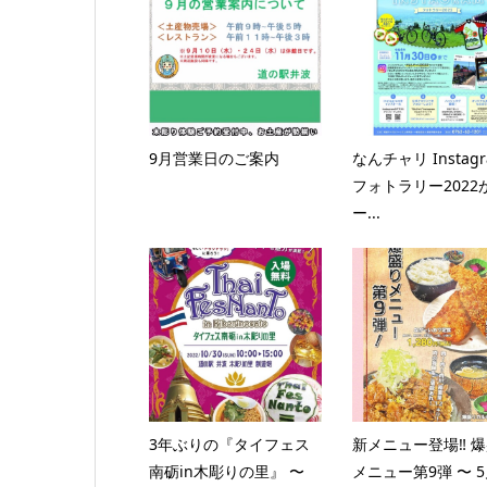
9月営業日のご案内
なんチャリ Instag
フォトラリー2022
ー...
3年ぶりの『タイフェス
新メニュー登場‼️ 
南砺in木彫りの里』 〜
メニュー第9弾 〜 5