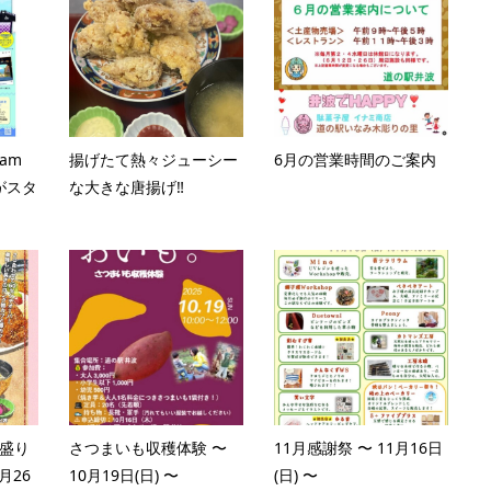
ram
揚げたて熱々ジューシー
6月の営業時間のご案内
がスタ
な大きな唐揚げ‼️
爆盛り
さつまいも収穫体験 〜
11月感謝祭 〜 11月16日
月26
10月19日(日) 〜
(日) 〜