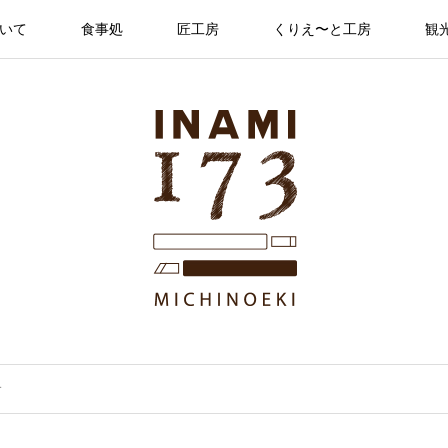
ついて
食事処
匠工房
くりえ〜と工房
観
す