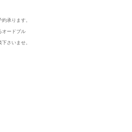
予約承ります。
るオードブル
談下さいませ。