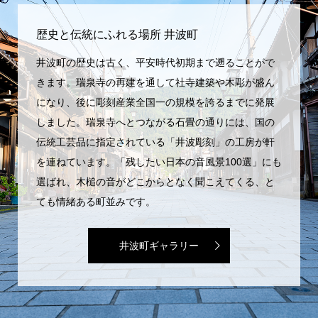
歴史と伝統にふれる場所 井波町
井波町の歴史は古く、平安時代初期まで遡ることがで
きます。瑞泉寺の再建を通して社寺建築や木彫が盛ん
になり、後に彫刻産業全国一の規模を誇るまでに発展
しました。瑞泉寺へとつながる石畳の通りには、国の
伝統工芸品に指定されている「井波彫刻」の工房が軒
を連ねています。「残したい日本の音風景100選」にも
選ばれ、木槌の音がどこからとなく聞こえてくる、と
ても情緒ある町並みです。
井波町ギャラリー