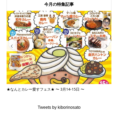
今月の特集記事


★なんとカレー愛すフェス★ 〜 3月14-15日 〜
3月
Tweets by kiborinosato