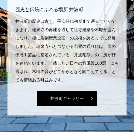
歴史と伝統にふれる場所 井波町
井波町の歴史は古く、平安時代初期まで遡ることがで
きます。瑞泉寺の再建を通して社寺建築や木彫が盛ん
になり、後に彫刻産業全国一の規模を誇るまでに発展
しました。瑞泉寺へとつながる石畳の通りには、国の
伝統工芸品に指定されている「井波彫刻」の工房が軒
を連ねています。「残したい日本の音風景100選」にも
選ばれ、木槌の音がどこからとなく聞こえてくる、と
ても情緒ある町並みです。
井波町ギャラリー