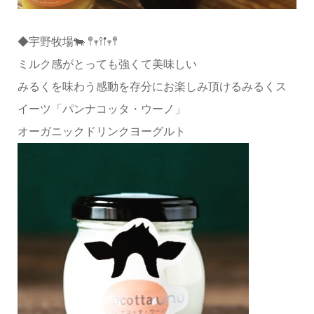
◆宇野牧場🐄 𖤣𖥧𖥣𖡡𖥧𖤣
ミルク感がとっても強くて美味しい
みるくを味わう感動を存分にお楽しみ頂けるみるくス
イーツ「パンナコッタ・ウーノ」
オーガニックドリンクヨーグルト