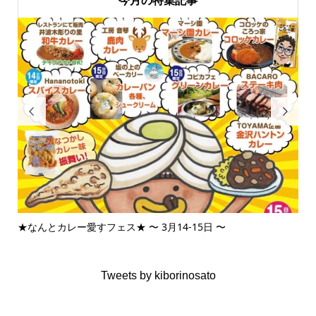


★なんとカレー愛すフェス★ 〜 3月14-15日 〜
3月
Tweets by kiborinosato