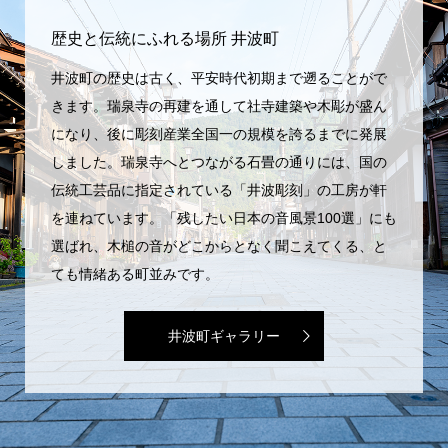
歴史と伝統にふれる場所 井波町
井波町の歴史は古く、平安時代初期まで遡ることがで
きます。瑞泉寺の再建を通して社寺建築や木彫が盛ん
になり、後に彫刻産業全国一の規模を誇るまでに発展
しました。瑞泉寺へとつながる石畳の通りには、国の
伝統工芸品に指定されている「井波彫刻」の工房が軒
を連ねています。「残したい日本の音風景100選」にも
選ばれ、木槌の音がどこからとなく聞こえてくる、と
ても情緒ある町並みです。
井波町ギャラリー