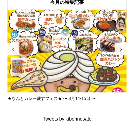
今月の特集記事


★なんとカレー愛すフェス★ 〜 3月14-15日 〜
3月
Tweets by kiborinosato