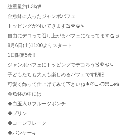
総重量約1.3kg‼️
金魚鉢に入ったジャンボパフェ
トッピングが付いてきます🧸🍭🍪🍡
自由にデコって召し上がるパフェになってます👏🏻
8月6日(土)11:00よりスタート
1日限定5食‼️
ジャンボパフェにトッピングでデコろう🧸🍭🍪🍡
子どもたちも大人も楽しめるパフェです🙌🏻
可愛く飾って仕上げてみて下さいね👩🏻‍🍳🧑🏻‍🍳📸
金魚鉢の中には
◆白玉入りフルーツポンチ
◆プリン
◆コーンフレーク
◆パンケーキ