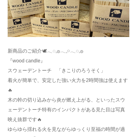
新商品のご紹介🕊𓂃◌𓈒𓐍𓂃𓈒𓏸𓂃◌𓈒𓐍
『wood candle』
スウェーデントーチ 「きこりのろうそく」
着火が簡単で、安定した強い火力を2時間強は使えます
🔥
木の幹の切り込みから炎が燃え上がる、といったスウ
ェーデントーチ特有のインパクトがある見た目は写真
映え抜群です🔥
ゆらゆら揺れる火を見ながらゆっくり至福の時間が過