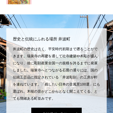
歴史と伝統にふれる場所 井波町
井波町の歴史は古く、平安時代初期まで遡ることがで
きます。瑞泉寺の再建を通して社寺建築や木彫が盛ん
になり、後に彫刻産業全国一の規模を誇るまでに発展
しました。瑞泉寺へとつながる石畳の通りには、国の
伝統工芸品に指定されている「井波彫刻」の工房が軒
を連ねています。「残したい日本の音風景100選」にも
選ばれ、木槌の音がどこからとなく聞こえてくる、と
ても情緒ある町並みです。