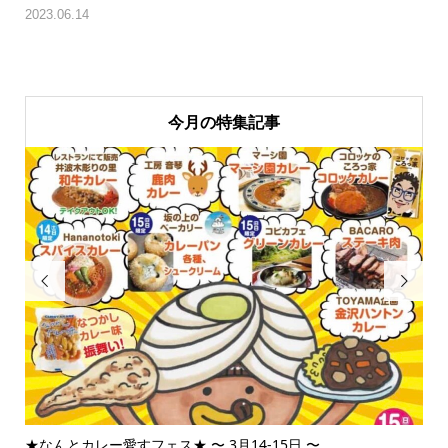
2023.06.14
今月の特集記事


★なんとカレー愛すフェス★ 〜 3月14-15日 〜
3月