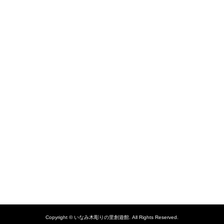
Copyright ©
いなみ木彫りの里創遊館. All Rights Reserved.