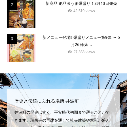
新商品 絶品激うま爆盛り！8月13日発売
2
42,519 views
新メニュー登場‼️ 爆盛りメニュー第9弾 〜 5
3
月26日(金...
27,358 views
歴史と伝統にふれる場所 井波町
井波町の歴史は古く、平安時代初期まで遡ることがで
きます。瑞泉寺の再建を通して社寺建築や木彫が盛ん