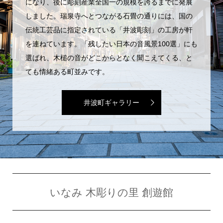
になり、後に彫刻産業全国一の規模を誇るまでに発展
しました。瑞泉寺へとつながる石畳の通りには、国の
伝統工芸品に指定されている「井波彫刻」の工房が軒
を連ねています。「残したい日本の音風景100選」にも
選ばれ、木槌の音がどこからとなく聞こえてくる、と
ても情緒ある町並みです。
井波町ギャラリー
いなみ 木彫りの里 創遊館