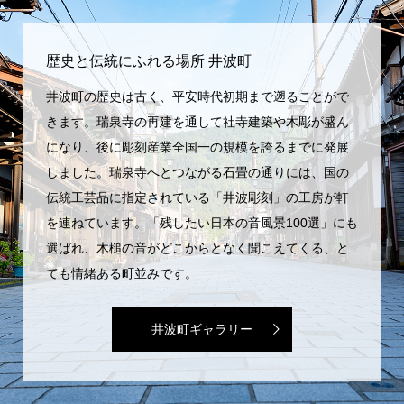
歴史と伝統にふれる場所 井波町
井波町の歴史は古く、平安時代初期まで遡ることがで
きます。瑞泉寺の再建を通して社寺建築や木彫が盛ん
になり、後に彫刻産業全国一の規模を誇るまでに発展
しました。瑞泉寺へとつながる石畳の通りには、国の
伝統工芸品に指定されている「井波彫刻」の工房が軒
を連ねています。「残したい日本の音風景100選」にも
選ばれ、木槌の音がどこからとなく聞こえてくる、と
ても情緒ある町並みです。
井波町ギャラリー