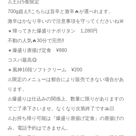
⚠️土日5食限定
700g超え‼️こちらは旨辛と激辛🔥が選べれます。
激辛はかなり辛いので注意事項を守ってくださいね🚨
🔸帰ってきた爆盛りナポリタン 1,280円
不動の人気🔥30分で完売‼️
🔸爆盛り唐揚げ定食 ¥980
コスパ最高😋
🔸風神10段ソフトクリーム ¥200
⚠️限定のメニューは都合により販売できない場合があ
ります。
⚠️爆盛りは仕込みの関係上、数量に限りがありますの
でご了承下さいませ。なくなり次第終了です🙏🏻
⚠️お持ち帰り可能は『爆盛り唐揚げ定食』の唐揚げの
み。電話予約はできません。