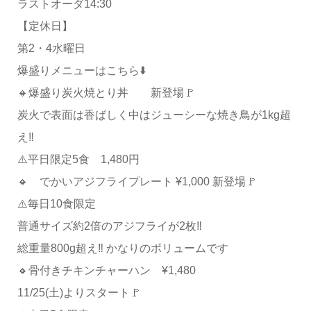
ラストオーダ14:30
【定休日】
第2・4水曜日
爆盛りメニューはこちら⬇️
🔸爆盛り炭火焼とり丼 新登場🚩
炭火で表面は香ばしく中はジューシーな焼き鳥が1kg超
え‼️
⚠️平日限定5食 1,480円
🔸 でかいアジフライプレート ¥1,000 新登場🚩
⚠️毎日10食限定
普通サイズ約2倍のアジフライが2枚‼️
総重量800g超え‼️ かなりのボリュームです
🔸骨付きチキンチャーハン ¥1,480
11/25(土)よりスタート🚩