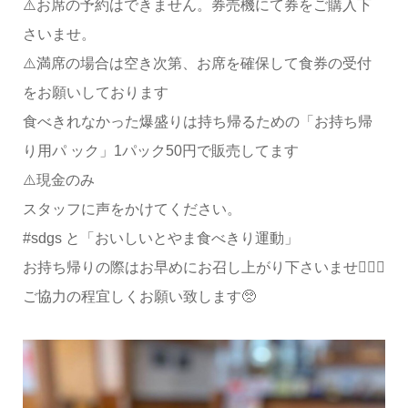
⚠️お席の予約はできません。券売機にて券をご購入下
さいませ。
⚠️満席の場合は空き次第、お席を確保して食券の受付
をお願いしております
食べきれなかった爆盛りは持ち帰るための「お持ち帰
り用パ ック」1パック50円で販売してます
⚠️現金のみ
スタッフに声をかけてください。
#sdgs と「おいしいとやま食べきり運動」
お持ち帰りの際はお早めにお召し上がり下さいませ🙇🏻‍♀️
ご協力の程宜しくお願い致します🥺