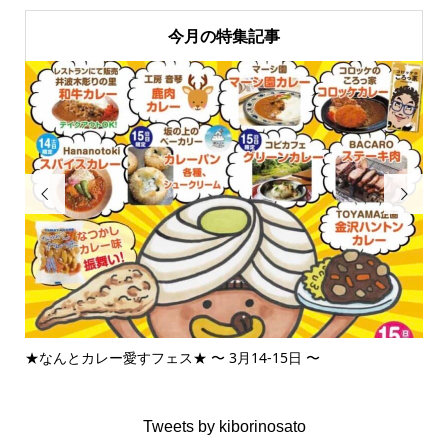
今月の特集記事


★なんとカレー愛すフェス★ 〜 3月14-15日 〜
3月
Tweets by kiborinosato