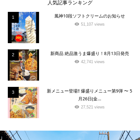
人気記事ランキング
風神10段ソフトクリームのお知らせ
1
51,107 views
新商品 絶品激うま爆盛り！8月13日発売
2
42,741 views
新メニュー登場‼️ 爆盛りメニュー第9弾 〜 5
3
月26日(金...
27,521 views