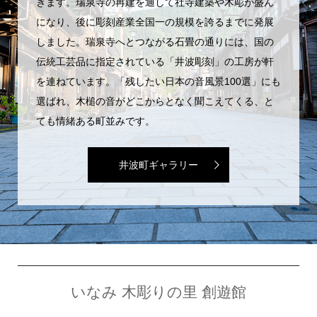
きます。瑞泉寺の再建を通して社寺建築や木彫が盛ん
になり、後に彫刻産業全国一の規模を誇るまでに発展
しました。瑞泉寺へとつながる石畳の通りには、国の
伝統工芸品に指定されている「井波彫刻」の工房が軒
を連ねています。「残したい日本の音風景100選」にも
選ばれ、木槌の音がどこからとなく聞こえてくる、と
ても情緒ある町並みです。
井波町ギャラリー
いなみ 木彫りの里 創遊館