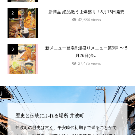
新商品 絶品激うま爆盛り！8月13日発売
2
42,684 views
新メニュー登場‼️ 爆盛りメニュー第9弾 〜 5
3
月26日(金...
27,475 views
歴史と伝統にふれる場所 井波町
井波町の歴史は古く、平安時代初期まで遡ることがで