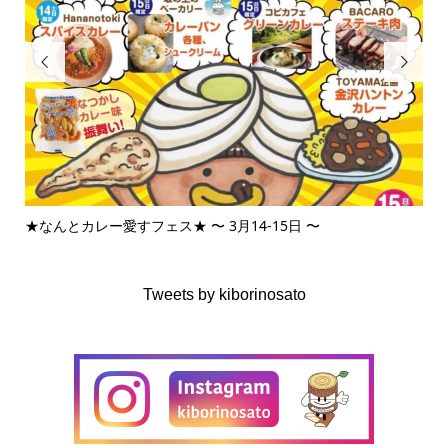


★なんとカレー愛すフェス★ 〜 3月14-15日 〜
3月
Tweets by kiborinosato