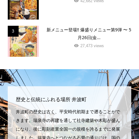
42,682 views
新メニュー登場‼️ 爆盛りメニュー第9弾 〜 5
3
月26日(金...
27,473 views
歴史と伝統にふれる場所 井波町
井波町の歴史は古く、平安時代初期まで遡ることがで
きます。瑞泉寺の再建を通して社寺建築や木彫が盛ん
になり、後に彫刻産業全国一の規模を誇るまでに発展
しました。瑞泉寺へとつながる石畳の通りには、国の