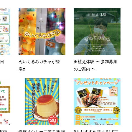
5日
ぬいぐるみガチャが登
田植え体験 〜 参加募集
場❣️
のご案内 〜
案内
爆盛りシリーズ第７弾 憧
5月おすすめ商品 SNSプ