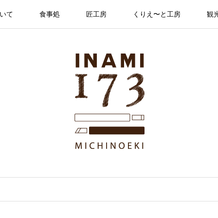
ついて
食事処
匠工房
くりえ〜と工房
観