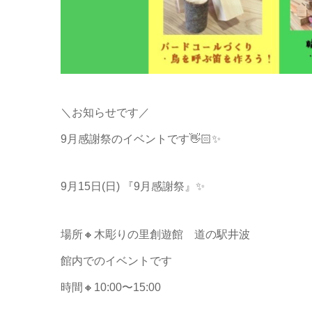
＼お知らせです／
9月感謝祭のイベントです👋🏻✨
9月15日(日) 『9月感謝祭』✨
場所🔸木彫りの里創遊館 道の駅井波
館内でのイベントです
時間🔸10:00〜15:00