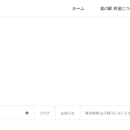
ホーム
道の駅 井波に
ブログ
お知らせ
毎月恒例 お子様プレゼント企画 