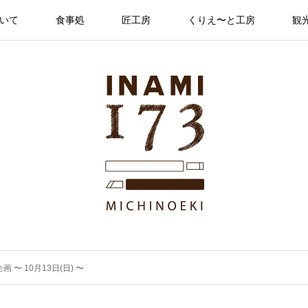
ついて
食事処
匠工房
くりえ〜と工房
観
〜 10月13日(日) 〜