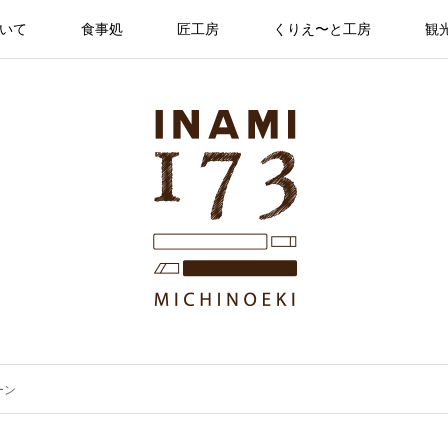
ついて
食事処
匠工房
くりえ〜と工房
観
ーン