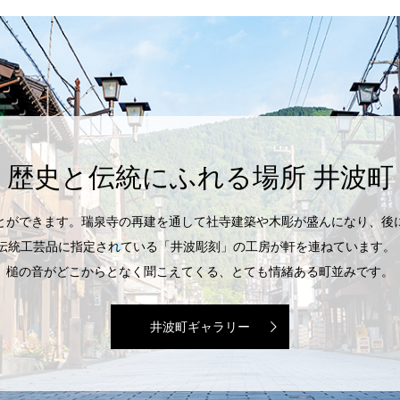
歴史と伝統にふれる場所 井波町
とができます。瑞泉寺の再建を通して社寺建築や木彫が盛んになり、後
伝統工芸品に指定されている「井波彫刻」の工房が軒を連ねています。「
槌の音がどこからとなく聞こえてくる、とても情緒ある町並みです。
井波町ギャラリー