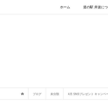
ホーム
道の駅 井波に
ブログ
未分類
4月 SNSプレゼント キャンペ