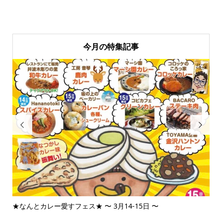
今月の特集記事


★なんとカレー愛すフェス★ 〜 3月14-15日 〜
3月