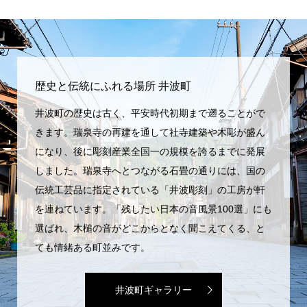
歴史と伝統にふれる場所 井波町
井波町の歴史は古く、平安時代初期まで遡ることがで
きます。瑞泉寺の再建を通して社寺建築や木彫が盛ん
になり、後に彫刻産業全国一の規模を誇るまでに発展
しました。瑞泉寺へとつながる石畳の通りには、国の
伝統工芸品に指定されている「井波彫刻」の工房が軒
を連ねています。「残したい日本の音風景100選」にも
選ばれ、木槌の音がどこからとなく聞こえてくる、と
ても情緒ある町並みです。
井波町ギャラリー