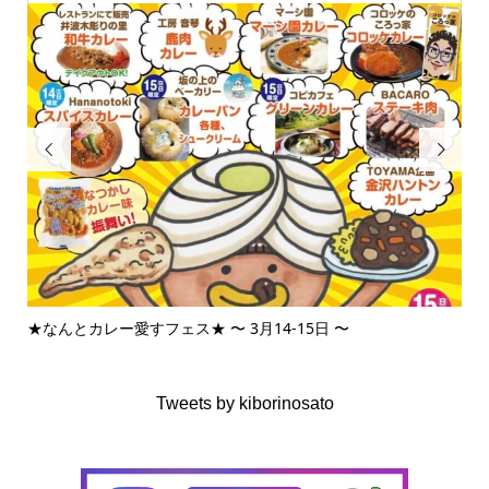


★なんとカレー愛すフェス★ 〜 3月14-15日 〜
3月
Tweets by kiborinosato