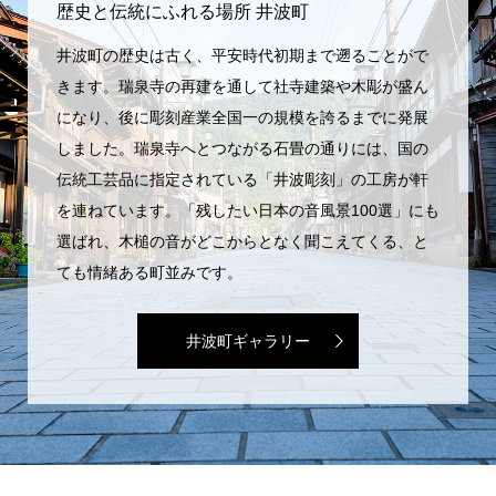
歴史と伝統にふれる場所 井波町
井波町の歴史は古く、平安時代初期まで遡ることがで
きます。瑞泉寺の再建を通して社寺建築や木彫が盛ん
になり、後に彫刻産業全国一の規模を誇るまでに発展
しました。瑞泉寺へとつながる石畳の通りには、国の
伝統工芸品に指定されている「井波彫刻」の工房が軒
を連ねています。「残したい日本の音風景100選」にも
選ばれ、木槌の音がどこからとなく聞こえてくる、と
ても情緒ある町並みです。
井波町ギャラリー