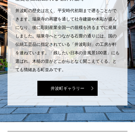
井波町の歴史は古く、平安時代初期まで遡ることがで
きます。瑞泉寺の再建を通して社寺建築や木彫が盛ん
になり、後に彫刻産業全国一の規模を誇るまでに発展
しました。瑞泉寺へとつながる石畳の通りには、国の
伝統工芸品に指定されている「井波彫刻」の工房が軒
を連ねています。「残したい日本の音風景100選」にも
選ばれ、木槌の音がどこからとなく聞こえてくる、と
ても情緒ある町並みです。
井波町ギャラリー