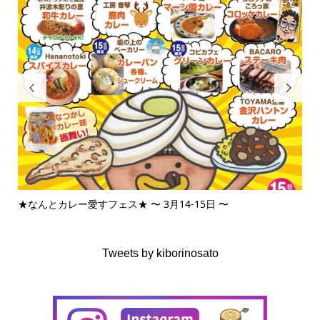


★なんとカレー愛すフェス★ 〜 3月14-15日 〜
3月
Tweets by kiborinosato