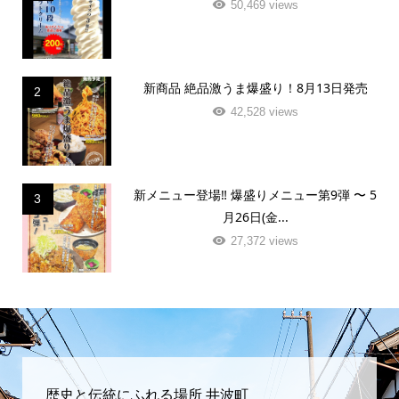
50,469 views
新商品 絶品激うま爆盛り！8月13日発売
2
42,528 views
新メニュー登場‼️ 爆盛りメニュー第9弾 〜 5
3
月26日(金...
27,372 views
歴史と伝統にふれる場所 井波町