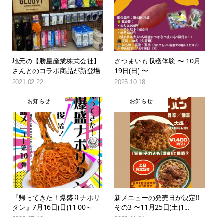
地元の【勝星産業株式会社】
さつまいも収穫体験 〜 10月
さんとのコラボ商品が新登場
19日(日) 〜
2021.02.22
2025.10.18
お知らせ
お知らせ
『帰ってきた！爆盛りナポリ
新メニューの発売日が決定‼️
タン』7月16日(日)11:00～
その3 〜11月25日(土)1...