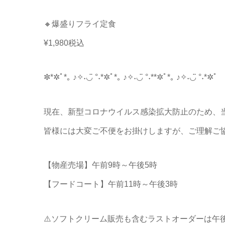
🔸爆盛りフライ定食
¥1,980税込
✼*✲ﾟ*｡ ♪✧˖◡̈ °˖*✲ﾟ*｡ ♪✧˖◡̈ °˖**✲ﾟ*｡ ♪✧˖◡̈ °˖*✲ﾟ
現在、新型コロナウイルス感染拡大防止のため、
皆様には大変ご不便をお掛けしますが、ご理解ご
【物産売場】午前9時～午後5時
【フードコート】午前11時～午後3時
⚠️ソフトクリーム販売も含むラストオーダーは午