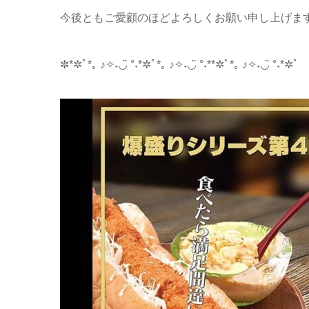
今後ともご愛顧のほどよろしくお願い申し上げま
✼*✲ﾟ*｡ ♪✧˖◡̈ °˖*✲ﾟ*｡ ♪✧˖◡̈ °˖**✲ﾟ*｡ ♪✧˖◡̈ °˖*✲ﾟ