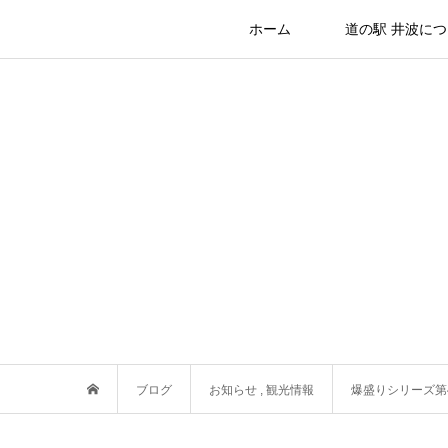
ホーム
道の駅 井波に
ブログ
お知らせ
,
観光情報
爆盛りシリーズ第4