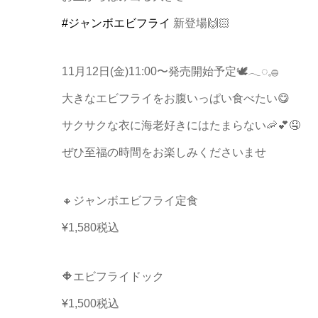
#ジャンボエビフライ
新登場🙌🏻
11月12日(金)11:00〜発売開始予定🕊𓂃◌𓈒𓐍
大きなエビフライをお腹いっぱい食べたい😋
サクサクな衣に海老好きにはたまらない🦐💕🤤
ぜひ至福の時間をお楽しみくださいませ
🔸ジャンボエビフライ定食
¥1,580税込
🔶エビフライドック
¥1,500税込