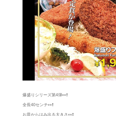
爆盛りシリーズ第4弾👀❗️
全長40センチ👀❗️
お皿からはみ出る大きさ👀❗️