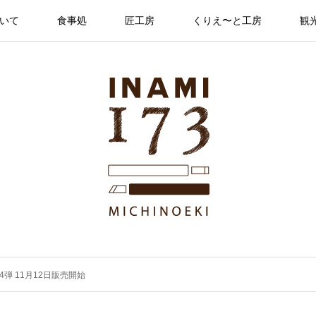
ついて
食事処
匠工房
くりえ〜と工房
観
弾 11月12日販売開始