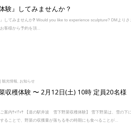
体験』してみませんか？
みませんか❓ Would you like to experience sculpture? DMより
お客様から予約を頂...
観光情報
,
お知らせ
収穫体験 〜 2月12日(土) 10時 定員20名様
案内𖤣𖥧𖥣𖡡𖥧𖤣 【道の駅井波 雪下野菜収穫体験】 雪下野菜は、雪の下
することで、野菜の収獲量が落ちる冬の時期にも食べることが...