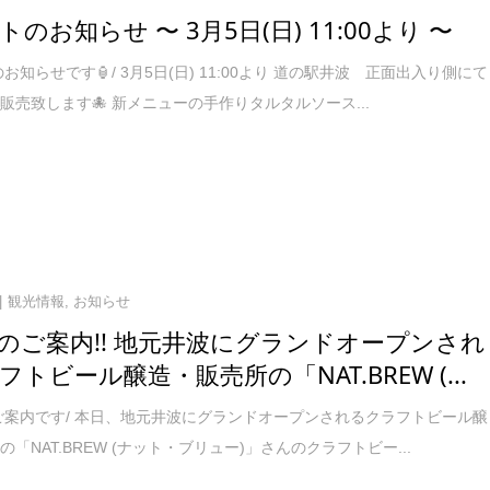
のお知らせ 〜 3月5日(日) 11:00より 〜
お知らせです🏮/ 3月5日(日) 11:00より 道の駅井波 正面出入り側にて
販売致します🐙 新メニューの手作りタルタルソース...
観光情報
,
お知らせ
のご案内!! 地元井波にグランドオープンされ
トビール醸造・販売所の「NAT.BREW (...
ご案内です/ 本日、地元井波にグランドオープンされるクラフトビール醸
「NAT.BREW (ナット・ブリュー)」さんのクラフトビー...