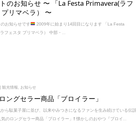
のお知らせ 〜 「La Festa Primavera(ラフ
 プリマベラ） 〜
トのお知らせです
2009年に始まり14回目になります 「La Festa
ra(ラフェスタ プリマベラ） 中部・...
観光情報
,
お知らせ
ロングセラー商品「ブロイラー」
代から駄菓子屋に並び、以来やみつきになるファンを生み続けている伝
人気のロングセラー商品「ブロイラー」❗️ 懐かしのおやつ『ブロイ...