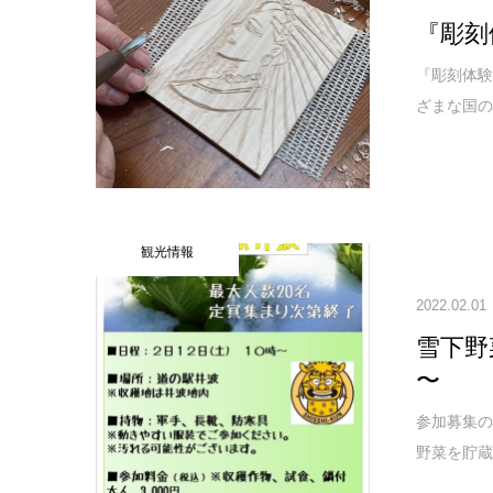
『彫刻
『彫刻体験』して
ざまな国の
観光情報
2022.02.01
雪下野菜
〜
参加募集のご
野菜を貯蔵