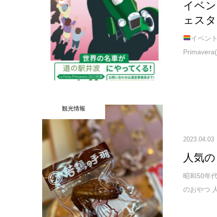
イベント
ェスタ
イベン
Primave
観光情報
2023.04.03
人気の
昭和50年
のおやつ 