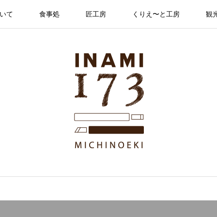
ついて
食事処
匠工房
くりえ〜と工房
観