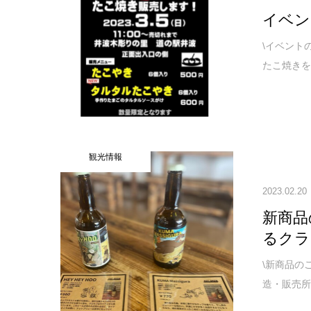
イベント
\イベントの
たこ焼きを
観光情報
2023.02.20
新商品
るクラフ
\新商品の
造・販売所の